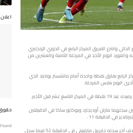
اعلان
حالي وانتزع الفريق المركز الرابع في الدوري الإنجليزي
ه الثمين 3 / 2 على مضيفه واتفورد اليوم الأحد في المرحلة الثامنة والعشرين من
لى 48 نقطة في المركز الرابع بفارق نقطة واحدة أمام مانشستر يونايتد الذي
خرى اليوم بنفس المرحلة.
سع عشر قبل الأخير.
حقوق 
ن سجلهما مارتن أوديجارد وبوكايو ساكا في الدقيقتين
 Found
وفي الشوط الثاني ، عزز أرسنال انتصاره بهدف آخر سجله جابرييل مارتينيلي في الدقيقة 52 فيما سجل