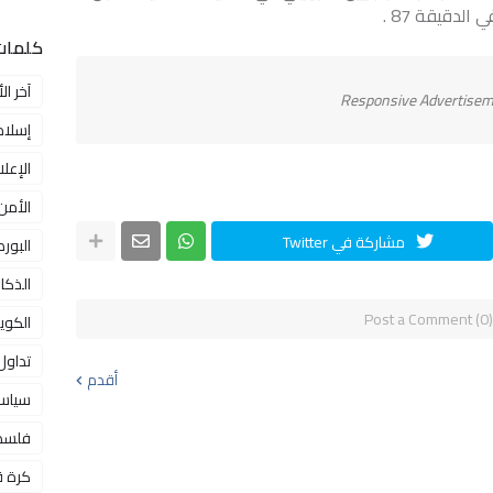
دقيقة 87 .
كلمات
آخر الأ
Responsive Advertise
إسلام
الإعل
الأمن
مشاركة في Twitter
البور
الذكا
Post a Comment (0)
الكوي
تداول
أقدم
سياس
فلسط
كرة 