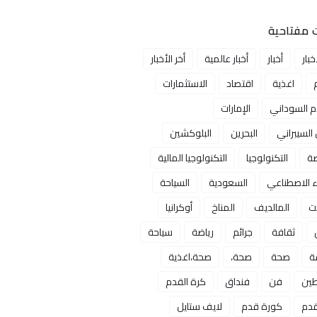
 مفتاحية
خبار
أخبار
أخبار عالمية
أخر الأخبار
اغذية
اقتصاد
الاستثمارات
ام السوداني
الإمارات
 السيبراني
البحرين
البلوكشين
صة
التكنولوجيا
التكنولوجيا المالية
ء الاصطناعي
السعودية
السياحة
ت
المالديف
المناخ
أوكرانيا
ثقافة
جرائم
رياضة
سياحة
ة
صحة
صحة،
صحة،اغذية
ين
فن
فنداق
كرة القدم
قدم
كورة قدم
لايف ستايل