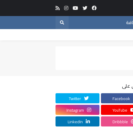
افة
 على
Twitter
Facebook
Instagram
YouTube
LinkedIn
Dribbble