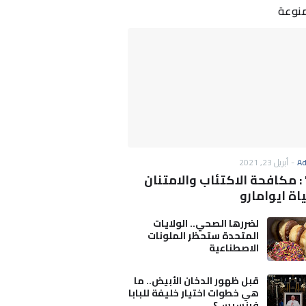
منوعة
A
-
أبريل 23, 2021
3M" : مكافحة الاكتئاب والامتنان
اة ايوامارو
لضررها الصحي.. الولايات
المتحدة ستحظر الملونات
الاصطناعية
قبل ظهور الدخان الأبيض.. ما
هي خطوات اختيار خليفة للبابا
فرنسيس؟