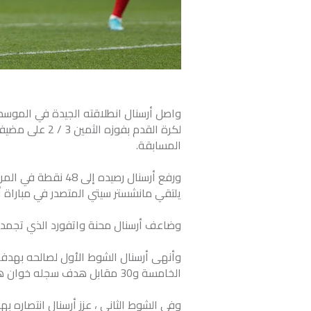
واصل أرسنال انطلاقته الجيدة في الموسم ال
لكرة القدم بفوز
المسابقة.
ورفع أرسنال رصيده إ
يلتقي مانشستر سيتي المتصدر في مباراة أ
وضاعف أرسنال محنة واتفورد الذي تجمد رصيده عند 19 نقطة في المركز التا
وأنهى أرسنال الشوط الأول لصالحه بهدفي
الخامسة و30 مقابل هدف سجله خوان هيرنانديز في الدقيقة 11 .