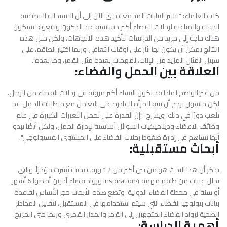
كتب العلماء: "تشير البيانات المجمعة حتى الآن إلى أن الاستجابة التنظيمية
الجينية والمناعية لرحلات الفضاء أكثر حساسية عند الذكور". وتابعوا: "ستكون
هناك حاجة إلى مزيد من الدراسات لتأكيد هذه الاتجاهات، ولكن مثل هذه
النتائج يمكن أن يكون لها آثار على أوقات التعافي وربما اختيار الطاقم، على
سبيل المثال المزيد من الإناث، لمهمات بعيدة مثل القمر، وما بعده".
العلاقة بين الحمل والفضاء:
من غير الواضح لماذا قد تكون النساء أكثر مرونة في رحلات الفضاء من الرجال،
لكن ماسون يرجح أن بنية المرأة القادرة على التعامل مع متطلبات الحمل قد
تلعب دورًا في ذلك. ويشرح: "إن القدرة على تحمل التغيرات الكبيرة في علم
وظائف الأعضاء وديناميكيات السوائل أساسية لإدارة الحمل، ولكن أيضًا يبدو
أنها تساهم في إدارة ضغوط رحلات الفضاء على المستوى الفسيولوجي".
أبحاث مستقبلية:
يذكر أن هذا البحث هو من بين أكثر من 12 ورقة بحثية نُشرت مؤخراً، والتي
تحلل عينات من طاقم مهمة Inspiration4 ورواد فضاء آخرين أمضوا 6 أشهر
أو سنة في محطة الفضاء الدولية. وتضع هذه الأبحاث حجر الأساس لقاعدة
بيانات بيولوجيا الفضاء التي سيتم استخدامها في المستقبل، لتقليل المخاطر
الصحية لرواد الفضاء المتجهين إلى القمر والمدار القمري وربما حتى المريخ.
أهمية الدراسة: