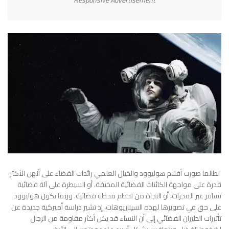
Responsive Advertisement
لطالما صورت أفلام هوليوود والخيال العلمي رائدات الفضاء على أنهن الأكثر
قدرة على مواجهة الكائنات الفضائية المخيفة، أو السيطرة على آلة فضائية
تسافر عبر المجرات، أو النجاة من تحطم محطة فضائية. وربما تكون هوليوود
على حق في تصويرها لهذه السيناريوهات، إذ تشير دراسة أميركية جديدة عن
تأثيرات الطيران الفضائي إلى أن النساء قد يكن أكثر مقاومة من الرجال