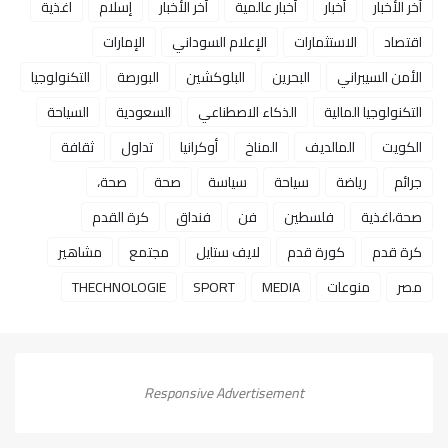
آخر الأخبار
أخبار
أخبار عالمية
أخر الأخبار
إسلام
اغذية
اقتصاد
الاستثمارات
الإعلام السوداني
الإمارات
الأمن السيبراني
البحرين
البلوكشين
البورصة
التكنولوجيا
التكنولوجيا المالية
الذكاء الاصطناعي
السعودية
السياحة
الكويت
المالديف
المناخ
أوكرانيا
تداول
ثقافة
جرائم
رياضة
سياحة
سياسة
صحة
صحة،
صحة،اغذية
فلسطين
فن
فنداق
كرة القدم
كرة قدم
كورة قدم
لايف ستايل
مجتمع
مشاهير
مصر
منوعات
MEDIA
SPORT
THECHNOLOGIE
Responsive Advertisement