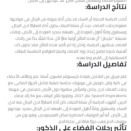
لضغوط الفضاء ويتعافين بشكل أسرع عند عودتهن إلى الأرض.
نتائج الدراسة:
أكدت الدراسة الحديثة أن النساء قد يكن أكثر مرونة من الرجال في مواجهة
ضغوط رحلات الفضاء، حيث أن نشاط الجينات يكون أكثر اضطرابًا لدى الرجال،
ويستغرق وقتًا أطول للعودة إلى طبيعته بمجرد العودة إلى الأرض. ونقلت
صحيفة "غارديان" أن هذه النتائج أولية نظرًا لأن عددًا قليلًا جدًا من رائدات
الفضاء شملتهن الدراسة، ولكن إذا تم تأكيد هذه النتائج فقد تكون ذات
أهمية كبيرة لبرامج إعداد رواد الفضاء واختيار الطواقم المناسبة للبعثات
المستقبلية إلى القمر وما بعده.
تفاصيل الدراسة:
قام فريق من الباحثين بقيادة كريستوفر ماسون، أستاذ علم وظائف الأعضاء
في كلية وايل كورنيل في نيويورك، بدراسة كيفية تفاعل الجهاز المناعي مع
رحلات الفضاء لدى رجلين وامرأتين سافروا حول الأرض كمدنيين في مهمة
SpaceX Inspiration4 عام 2021، وقارنوا نتائج البيانات مع 64 رائد فضاء
آخرين. أظهرت الدراسة أن نشاط الجينات كان أكثر اضطرابًا لدى الرجال منه لدى
النساء، واستغرق وقتًا أطول للعودة إلى طبيعته لدى الرجال بمجرد عودتهم
إلى الأرض. أما أبرز البروتينات المتضررة فكان الفيبرينوجين، وهو نوع من
بروتينات الدم يلعب دورًا هامًا في تجلط الدم.
تأثير رحلات الفضاء على الذكور: