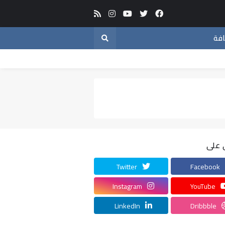
افة
 على
Twitter
Facebook
Instagram
YouTube
LinkedIn
Dribbble