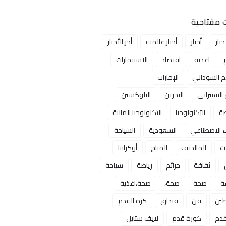
 مفتاحية
خبار
أخبار
أخبار عالمية
أخر الأخبار
اغذية
اقتصاد
الاستثمارات
ام السوداني
الإمارات
 السيبراني
البحرين
البلوكشين
صة
التكنولوجيا
التكنولوجيا المالية
ء الاصطناعي
السعودية
السياحة
ت
المالديف
المناخ
أوكرانيا
ثقافة
جرائم
رياضة
سياحة
ة
صحة
صحة،
صحة،اغذية
ين
فن
فنداق
كرة القدم
قدم
كورة قدم
لايف ستايل