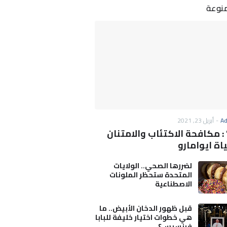
منوعة
A
-
أبريل 23, 2021
3M" : مكافحة الاكتئاب والامتنان
اة ايوامارو
لضررها الصحي.. الولايات
المتحدة ستحظر الملونات
الاصطناعية
قبل ظهور الدخان الأبيض.. ما
هي خطوات اختيار خليفة للبابا
فرنسيس؟