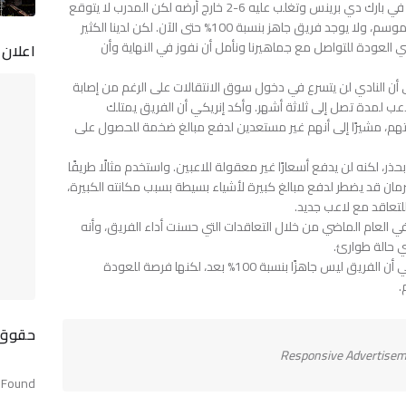
مونبلييه، وفي الموسم الماضي فاز عليه 3-صفر في بارك دي برينس وتغلب عليه 6-2 خارج أرضه لكن المدرب لا يتوقع
مباراة سهلة. وقال: "الأمر صعب لأننا في بداية الموسم، ولا يوجد فريق جاهز بنسبة 100% حتى الآن. لكن لدينا الكثير
ني العودة للتواصل مع جماهيرنا ونأمل أن نفوز في النهاية وأن
اعلان
 أن النادي لن يتسرع في دخول سوق الانتقالات على الرغم من إصابة
ب لمدة تصل إلى ثلاثة أشهر. وأكد إنريكي أن الفريق يمتلك
م، مشيرًا إلى أنهم غير مستعدين لدفع مبالغ ضخمة للحصول على
حذر، لكنه لن يدفع أسعارًا غير معقولة للاعبين. واستخدم مثالًا طريفًا
رمان قد يضطر لدفع مبالغ كبيرة لأشياء بسيطة بسبب مكانته الكبيرة،
تعاقد مع لاعب جديد.
في العام الماضي من خلال التعاقدات التي حسنت أداء الفريق، وأنه
أي حالة طوارئ.
وبالنسبة للمباراة المقبلة ضد مونبلييه، أكد إنريكي أن الفريق ليس جاهزًا بنسبة 100% بعد، لكنها فرصة للعودة
.
حقوق 
Responsive Advertise
 Found