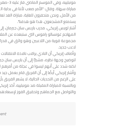
من الأمل، ونحن متحفزون للغاية، مباراة الغد تع
يستمتع المشجعون، هذا هو هدفنا".
أشار لويس إنريكي، مدرب باريس سان جيرمان، إلى
المهاجم غونسالو راموس التي ستبعده عن الملاع
مجموعة قوية من اللاعبين وهو واثق في قدراته
لاعب جديد.
وأضاف إنريكي أن النادي يراقب نافذة الانتقالات ب
لتوضيح وجهة نظره، مشيرًا إلى أن باريس سان جي
لكنه شدد على أنهم ليسوا في عجلة من أمرهم لل
وأشار إنريكي أيضًا إلى أن الفريق قام بعمل جيد 
على الرغم من التحديات الحالية، لا يشعر الفريق ب
والتواصل مع الجماهير وتحقيق الفوز لإسعادهم
ment