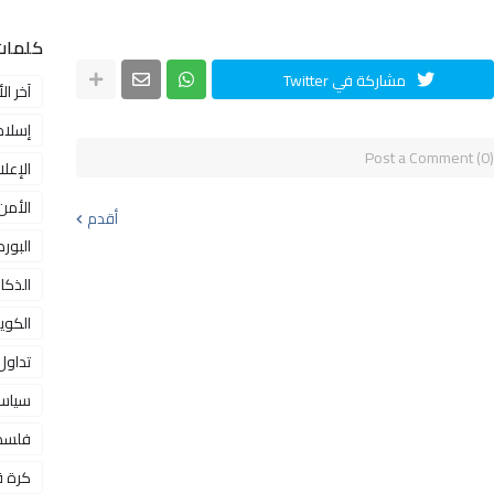
كلمات
مشاركة في Twitter
آخر الأ
إسلام
Post a Comment (0)
الإعل
الأمن
أقدم
البور
الذكا
الكوي
تداول
سياس
فلسط
كرة 