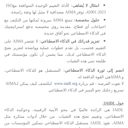
امتثال لا يُضاهى
:
كأداة التقييم الوحيدة المتوافقة مع
ISO
42001:2023
، توفر
AIMA
مصداقية لا مثيل لها وثقة راسخة
.
حلول مخصصة:
تتمتع
AIMA
بمرونة تُمكنها من التكيف مع
احتياجات أي قطاع، مقدمة رؤى مخصصة تدفع استراتيجيتك
في الذكاء الاصطناعي نحو آفاق جديدة.
تعزيز قدراتك في الذكاء الاصطناعي
:
لا تقتصر
AIMA
على
التقييم فحسب، بل تقدم خطوات عملية وواضحة لتعزيز نضج
الذكاء الاصطناعي لديك، مما يضمن أن تكون مؤسستك في
طليعة تبني هذه التقنيات
.
انضم إلى ثورة الذكاء الاصطناعي
:
المستقبل هو للذكاء الاصطناعي،
و
AIMA
هي القوة الدافعة له
.
لا تفوت الفرصة - قم بزيارة
www.iaidl.org
لتكتشف كيف يمكن لـ
AIMA
تسريع رحلتك نحو التميز في الذكاء الاصطناعي
.
حول
IAIDL
:
IAIDL
هي الرائدة عالميًا في محو الأمية الرقمية، وحوكمة الذكاء
الاصطناعي، وتقييم نضج هذه التقنيات. من خلال أدوات مبتكرة مثل
AIMA
، تقود
IAIDL
مستقبل الذكاء الاصطناعي بتمكين المؤسسات من