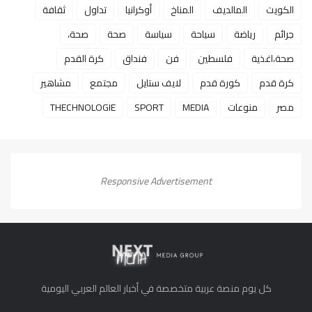
الكويت
المالديف
المناخ
أوكرانيا
تداول
ثقافة
جرائم
رياضة
سياحة
سياسة
صحة
صحة،
صحة،اغذية
فلسطين
فن
فنداق
كرة القدم
كرة قدم
كورة قدم
لايف ستايل
مجتمع
مشاهير
مصر
منوعات
MEDIA
SPORT
THECHNOLOGIE
Responsive Advertisement
كل يوم منصة عربية متخصصة في أخبار العالم العربي اليومية