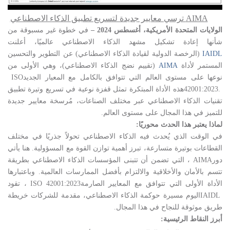
AIMA
ترسي معايير جديدة لتسريع تطبيق الذكاء الاصطناعي
الولايات المتحدة الأمريكية،
أغسطس 2024 –
في خطوة غير مسبوقة من
شأنها إعادة تشكيل مشهد الذكاء الاصطناعي عالميًا، أعلنت
IAIDL
(الرخصة الدولية لقيادة الذكاء الاصطناعي) عن التطوير والتحسين
المستمر لأداة
AIMA
(تقييم نضج الذكاء الاصطناعي)، وهي الأولى من
نوعها على مستوى العالم التي تتوافق بالكامل مع المعيار الجديد
ISO
42001:2023.
هذه الأداة المبتكرة تمثل قفزة نوعية في تسريع وتيرة تطبيق
تقنيات الذكاء الاصطناعي عبر مختلف الصناعات، مُرسخة معايير جديدة
للتميز في هذا المجال على مستوى العالم
.
لماذا يعتبر هذا الحدث محوريًا
:
في الوقت الذي يُحدث فيه الذكاء الاصطناعي تحولاً جذريًا في مختلف
القطاعات بوتيرة متسارعة، تبرز أهمية توازن القوة مع المسؤولية. هنا يأتي
دور
AIMA
، التي تضمن أن تتبنى المؤسسات الذكاء الاصطناعي بطريقة
تتسم بالأمان والأخلاقية والالتزام بأفضل الممارسات العالمية. وباعتبارها
الأداة الأولى التي تتوافق مع المعايير الصارمة
ISO 42001:2023
، تقود
IAIDL
اليوم مسيرة حوكمة الذكاء الاصطناعي، مقدمة للشركات خريطة
طريق موثوقة للنجاح في هذا المجال
.
أبرز النقاط الرئيسية
: