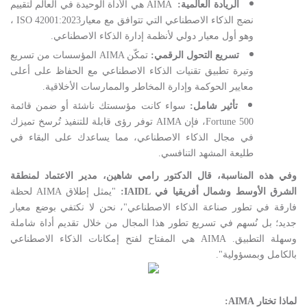
الريادة العالمية:
AIMA
هي الأداة الوحيدة في العالم لتقييم
نضج الذكاء الاصطناعي التي تتوافق مع معيار
ISO 42001:2023
،
وهو أول معيار دولي لأنظمة إدارة الذكاء الاصطناعي
.
تسريع التحول الرقمي
:
تمكّن
AIMA
المؤسسات من تسريع
وتيرة تطبيق تقنيات الذكاء الاصطناعي مع الحفاظ على أعلى
معايير الحوكمة وإدارة المخاطر والممارسات الأخلاقية
.
تأثير شامل
:
سواء كانت مؤسستك ناشئة أو ضمن قائمة
Fortune 500
، فإن
AIMA
توفر رؤى قابلة للتنفيذ تُرسخ تميزك
في مجال الذكاء الاصطناعي، مما يساعدك على البقاء في
طليعة المشهد التنافسي
.
وفي هذه المناسبة، قال الدكتور رامي شاهين، مدير الاعتماد لمنطقة
الشرق الأوسط وشمال أفريقيا في
IAIDL
:
"يمثل إطلاق
AIMA
لحظة
فارقة في تطور صناعة الذكاء الاصطناعي"، نحن لا نكتفي بوضع معيار
جديد؛ بل نُسهم في تسريع تطور هذا المجال من خلال تقديم أداة شاملة
وسهلة التطبيق
.
AIMA
هي المفتاح لفتح إمكانات الذكاء الاصطناعي
بالكامل وبمسؤولية
."
لماذا تختار
AIMA
: