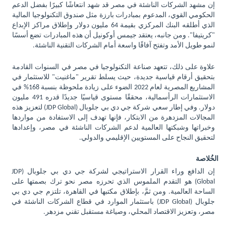
إن مشهد الشركات الناشئة في مصر قد شهد انتعاشًا كبيرًا بفضل الدعم
الحكومي القوي، المدعوم بمبادرات بارزة مثل صندوق التكنولوجيا المالية
الذي أطلقه البنك المركزي بقيمة 64 مليون دولار وإطلاق مراكز الإبداع
"كريتيفا". ومن جانبه، يعتقد جيمس أوكونيل أن هذه المبادرات تضع أسسًا
لنمو طويل الأمد وتفتح آفاقًا واسعة أمام الشركات التقنية الناشئة.
علاوة على ذلك، تتعهد صناعة التكنولوجيا في مصر في السنوات القادمة
بتحقيق أرقام قياسية جديدة، حيث يسلط تقرير "ماغنيت" للاستثمار في
المشاريع المصرية لعام 2022 الضوء على زيادة ملحوظة بنسبة 168% في
الاستثمارات الرأسمالية، محققًا مستوى قياسيًا جديدًا قدره 491 مليون
دولار. وفي إطار سعي شركة جي دي بي جلوبال (
JDP Global
) لتعزيز هذه
المجالات المزدهرة من الابتكار، فإنها تهدف إلى الاستفادة من مواردها
وخبراتها وشبكتها العالمية لدعم الشركات الناشئة في مصر، وإعدادها
لتحقيق النجاح على المستويين الإقليمي والدولي.
الخُلاصة
إن الدافع وراء القرار الاستراتيجي لشركة جي دي بي جلوبال (
JDP
Global
) هو التقدم الملموس الذي تحرزه مصر نحو ترك بصمتها على
الساحة العالمية. ومن ثمَّ، بإطلاق مكتبها في القاهرة، تلتزم جي دي بي
جلوبال (
JDP Global
) باستثمار الموارد في قطاع الشركات الناشئة في
مصر، وتعزيز الاقتصاد المحلي، وصياغة مستقبل تقني مزدهر.