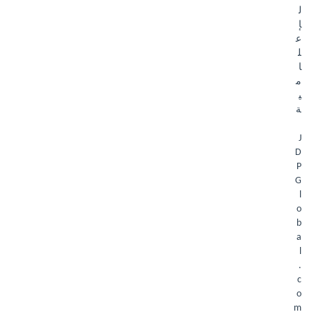
ل
إ
ع
ل
ا
م
ي
ة
J
D
P
G
l
o
b
a
l
.
c
o
m