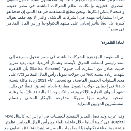
Global
) عن سعادته بهذا الإنجاز قائلًا: "إننا متحمسون بشدة لدخول السوق
المصري، فحيوية وإمكانات نظام الشركات الناشئة في مصر حقيقة
واضحة لا يمكن إنكارها، ونحن نتطلع للمساهمة في هذا النمو. إن هدفنا هو
إجراء استثمارات مهمة في الشركات الناشئة، والتي لا تعِد فقط بعوائد
كبيرة، بل أيضًا بتأثير إيجابي على مشهد التكنولوجيا ورأس المال المغامر
في مصر".
لماذا القاهرة؟
إن المنظومة المزدهرة للشركات الناشئة في مصر تتحول بسرعة إلى
منفذ رئيسي لمنطقة الشرق الأوسط وشمال أفريقيا، حيث يفيد تقرير
حديث صادر عن "ستارت أب جينوم" (
Startup Genome
) بأن القاهرة
شهدت زيادة بنسبة 60% في جولات تمويل رأس المال المغامر (
VC
) على
مدى السنوات الخمس الماضية، مع تسجيل عام 2021 زيادة هائلة بنسبة
156% في إجمالي جولات التمويل مقارنة بالعام السابق. فضلًا عن ذلك،
تشهد أسواق التجارة الإلكترونية، والتكنولوجيا المالية (فينتك)، والرعاية
الصحية الرقمية نموًا سريعًا، مدفوعة بالابتكار المحلي واهتمام
المستثمرين الدوليين المتزايد.
وقد أعرب وليد فضا، المدير التنفيذي للعمليات في إم إس إيه كابيتال (
MSA
Capital
)، في كلمة ألقاها خلال فاعلية للقاء مع رأس المال المغامر، نظمتها
هيئة تنمية صناعة تكنولوجيا المعلومات المصرية، إيتيدا (
ITIDA
) بالتعاون مع