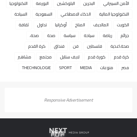
الأمن السيبراني
البحرين
البلوكشين
البورصة
التكنولوجيا
التكنولوجيا المالية
الذكاء الاصطناعي
السعودية
السياحة
الكويت
المالديف
المناخ
أوكرانيا
تداول
ثقافة
جرائم
رياضة
سياحة
سياسة
صحة
صحة،
صحة،اغذية
فلسطين
فن
فنداق
كرة القدم
كرة قدم
كورة قدم
لايف ستايل
مجتمع
مشاهير
مصر
منوعات
MEDIA
SPORT
THECHNOLOGIE
Responsive Advertisement