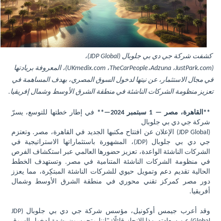
كشفت شركة جي دي بي جلوبال
(JDP Global)
،
(
JustPark.com
،
Adzuna
،
TheCarPeople
،
UKmedix.com
)، المعروفة بريادتها
في مجال الاستثمار، عن نيتها لدخول السوق المصري، بهدف المساهمة في
تعزيز منظومة الشركات الناشئة في منطقة الشرق الأوسط وشمال إفريقيا.
**القاهرة، مصر — 1 سبتمبر 2024—**
في إطار خطتها للتوسع، يسرّ
شركة جي دي بي جلوبال
(
JDP Global
) الإعلان عن افتتاح مكتبها الجديد في القاهرة، مصر. وتعتزم
جي دي بي جلوبال
(JDP)
، المشهورة باستثماراتها الاستراتيجية في
الشركات الناشئة الواعدة، تعزيز حضورها العالمي عبر استكشاف الفرص
في منظومة الشركات الناشئة المتنامية في مصر. وتستهدف الخطط
الحالية تقديم دعم وتمويل حيوي للشركات الناشئة المبتكِرة، مما يعزز
دور مصر كمركز تقني محوري في منطقة الشرق الأوسط وشمال
أفريقيا.
وقد أعرب جيمس أوكونيل، مؤسس شركة جي دي بي جلوبال (
JDP