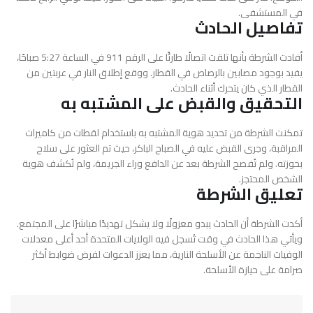
في المستشفى.
تفاصيل الحادث
أفادت الشرطة بأنها تلقت اتصالًا طارئًا على الرقم 911 في الساعة 5:27 صباحًا،
يفيد بوجود مصابين بالرصاص في القطار. ووقع إطلاق النار في عربتين من
القطار الذي كان يتحرك أثناء الحادث.
التحقيق والقبض على المشتبه به
تمكنت الشرطة من تحديد هوية المشتبه به باستخدام لقطات من كاميرات
المراقبة، وجرى القبض عليه في الصباح الباكر، حيث تم العثور على سلاح
بحوزته. ولم تُفصح الشرطة بعد عن الدافع وراء الجريمة، ولم تُكشف هوية
الشخص المحتجز.
تعليق الشرطة
أكدت الشرطة أن الحادث يبدو معزولًا ولا يشكل تهديدًا مباشرًا على المجتمع.
ويأتي هذا الحادث في وقت تُسجل فيه الولايات المتحدة أحد أعلى معدلات
الوفيات الناجمة عن الأسلحة النارية، مما يعزز الدعوات لفرض ضوابط أكثر
صرامة على حيازة الأسلحة.