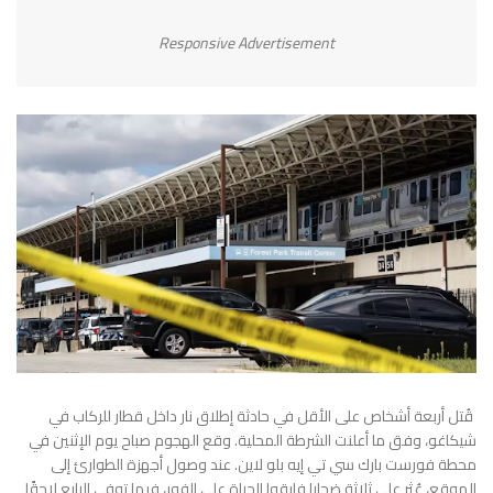
Responsive Advertisement
قُتل أربعة أشخاص على الأقل في حادثة إطلاق نار داخل قطار للركاب في
شيكاغو، وفق ما أعلنت الشرطة المحلية. وقع الهجوم صباح يوم الإثنين في
محطة فورست بارك سي تي إيه بلو لاين. عند وصول أجهزة الطوارئ إلى
الموقع، عُثر على ثلاثة ضحايا فارقوا الحياة على الفور، فيما توفي الرابع لاحقًا