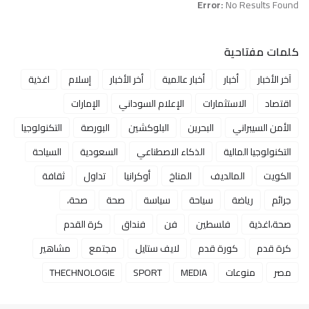
Error:
No Results Found
كلمات مفتاحية
آخر الأخبار
أخبار
أخبار عالمية
أخر الأخبار
إسلام
اغذية
اقتصاد
الاستثمارات
الإعلام السوداني
الإمارات
الأمن السيبراني
البحرين
البلوكشين
البورصة
التكنولوجيا
التكنولوجيا المالية
الذكاء الاصطناعي
السعودية
السياحة
الكويت
المالديف
المناخ
أوكرانيا
تداول
ثقافة
جرائم
رياضة
سياحة
سياسة
صحة
صحة،
صحة،اغذية
فلسطين
فن
فنداق
كرة القدم
كرة قدم
كورة قدم
لايف ستايل
مجتمع
مشاهير
مصر
منوعات
MEDIA
SPORT
THECHNOLOGIE