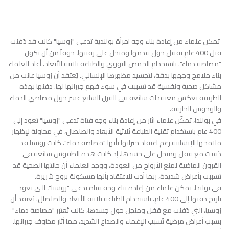
تمكن علماء من إعادة بناء وجه امرأة بولندية تدعى "زوسيا" كانت قد دُفنت
قبل 400 عام بقفل حول قدمها ومنجل على رقبتها، خوفاً من أن تكون
"مصاصة دماء". باستخدام الحمض النووي والطباعة ثلاثية الأبعاد، أعاد العلماء
بناء ملامح وجهها بدقة، لتجسيد مظهرها الإنساني. يُعتقد أن زوسيا عانت من
مشاكل صحية ونفسية قد تسببت في سوء فهم جيرانها لها. دفنها بهذه
الطريقة يعكس معتقدات شائعة في القرن السابع عشر حول مصاصي الدماء
والوحوش الخارقة.
في بولندا، تمكّن علماء آثار من إعادة بناء وجه فتاة تدعى "زوسيا" تعود إلى
400 عام باستخدام تقنية الطباعة ثلاثية الأبعاد والصلصال، في محاولة لإظهار
ملامحها الإنسانية رغم اعتقاد جيرانها بأنها "مصاصة دماء". كانت زوسيا قد
دُفنت مع قفل ومنجل على جسدها، إذ كانت هذه الطقوس شائعة في
القرون الماضية لمنع الأرواح من العودة، ووجد العلماء أن حالتها الصحية قد
تسببت بأعراض شديدة، ربما أدت للاعتقاد بأنها مسكونة بروح شريرة.
في بولندا، تمكن علماء من إعادة بناء وجه فتاة تدعى "زوسيا"، التي يعود
تاريخ دفنها إلى 400 عام، باستخدام الطباعة ثلاثية الأبعاد والصلصال. يُعتقد أن
زوسيا، التي دُفنت مع قفل ومنجل حول جسدها، كانت تُعتبر "مصاصة دماء"
بسبب أعراض مرضية تُسبب الإغماء والصداع الشديد، مما أثار مخاوف جيرانها.