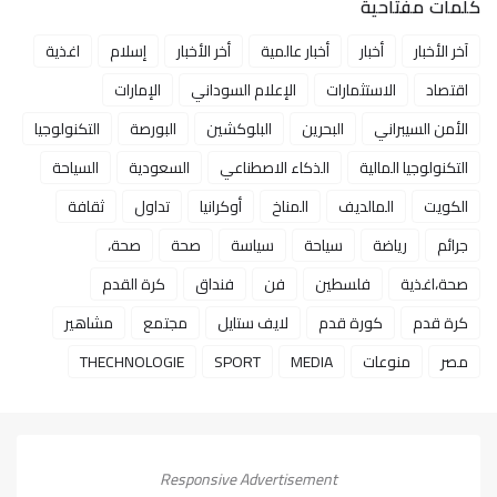
كلمات مفتاحية
آخر الأخبار
أخبار
أخبار عالمية
أخر الأخبار
إسلام
اغذية
اقتصاد
الاستثمارات
الإعلام السوداني
الإمارات
الأمن السيبراني
البحرين
البلوكشين
البورصة
التكنولوجيا
التكنولوجيا المالية
الذكاء الاصطناعي
السعودية
السياحة
الكويت
المالديف
المناخ
أوكرانيا
تداول
ثقافة
جرائم
رياضة
سياحة
سياسة
صحة
صحة،
صحة،اغذية
فلسطين
فن
فنداق
كرة القدم
كرة قدم
كورة قدم
لايف ستايل
مجتمع
مشاهير
مصر
منوعات
MEDIA
SPORT
THECHNOLOGIE
Responsive Advertisement