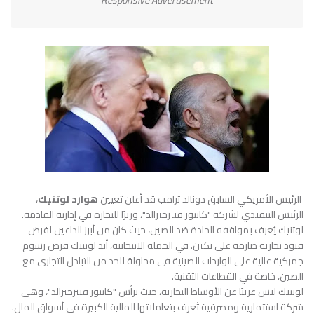
Responsive Advertisement
الرئيس الأمريكي السابق دونالد ترامب قد أعلن تعيين
هوارد لوتنيك
،
الرئيس التنفيذي لشركة "كانتور فيتزجيرالد"، وزيرًا للتجارة في إدارته القادمة.
لوتنيك يُعرف بمواقفه الحادة ضد الصين، حيث كان من أبرز الداعين لفرض
قيود تجارية صارمة على بكين. في الحملة الانتخابية، أيد لوتنيك فرض رسوم
جمركية عالية على الواردات الصينية في محاولة للحد من التبادل التجاري مع
الصين، خاصة في القطاعات التقنية.
لوتنيك ليس غريبًا عن الأوساط التجارية، حيث ترأس "كانتور فيتزجيرالد"، وهي
شركة استثمارية ومصرفية تُعرف بتعاملاتها المالية الكبيرة في أسواق المال.