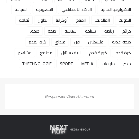
التكنولوجيا المالية
الذكاء الاصطناعي
السعودية
السياحة
الكويت
المالديف
المناخ
أوكرانيا
تداول
ثقافة
جرائم
رياضة
سياحة
سياسة
صحة
صحة،
صحة،اغذية
فلسطين
فن
فنداق
كرة القدم
كرة قدم
كورة قدم
لايف ستايل
مجتمع
مشاهير
مصر
منوعات
MEDIA
SPORT
THECHNOLOGIE
Responsive Advertisement