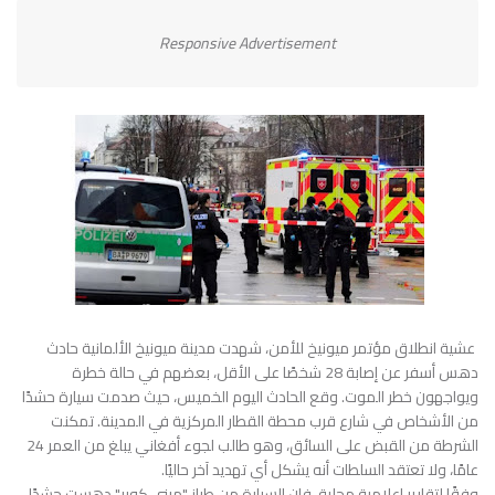
Responsive Advertisement
عشية انطلاق مؤتمر ميونيخ للأمن، شهدت مدينة ميونيخ الألمانية حادث
دهس أسفر عن إصابة 28 شخصًا على الأقل، بعضهم في حالة خطرة
ويواجهون خطر الموت. وقع الحادث اليوم الخميس، حيث صدمت سيارة حشدًا
من الأشخاص في شارع قرب محطة القطار المركزية في المدينة. تمكنت
الشرطة من القبض على السائق، وهو طالب لجوء أفغاني يبلغ من العمر 24
عامًا، ولا تعتقد السلطات أنه يشكل أي تهديد آخر حاليًا.
وفقًا لتقارير إعلامية محلية، فإن السيارة من طراز "ميني كوبر" دهست حشدًا