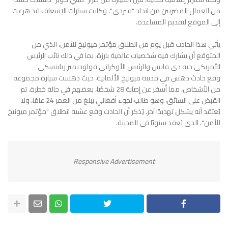
من العمال المضربين من اتحاد "فيردي"، وكانت سيارات الإسعاف قد هرعت
إلى الموقع لتقديم المساعدة.
يأتي هذا الحادث قبل يوم من انطلاق مؤتمر ميونيخ للأمن، الذي من
المتوقع أن يشارك فيه شخصيات عالمية بارزة، بما في ذلك نائب الرئيس
الأمريكي جيه دي فانس والرئيس الأوكراني فولوديمير زيلينسكي
وقع حادث دهس في مدينة ميونيخ الألمانية، حيث دهست سيارة مجموعة
من الأشخاص، مما أسفر عن إصابة 28 شخصًا، بعضهم في حالة خطرة. تم
القبض على السائق، وهو طالب لجوء أفغاني يبلغ من العمر 24 عامًا، ولا
يُعتقد أنه يشكل تهديدًا آخر. يُذكر أن الحادث وقع عشية انطلاق "مؤتمر ميونيخ
للأمن"، الذي يُعقد سنويًا في المدينة.
Responsive Advertisement