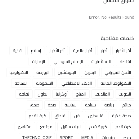
حقوق الانسان
Error:
No Results Found
كلمات مفتاحية
آخر الأخبار
أخبار
أخبار عالمية
أخر الأخبار
إسلام
اغذية
اقتصاد
الاستثمارات
الإعلام السوداني
الإمارات
الأمن السيبراني
البحرين
البلوكشين
البورصة
التكنولوجيا
التكنولوجيا المالية
الذكاء الاصطناعي
السعودية
السياحة
الكويت
المالديف
المناخ
أوكرانيا
تداول
ثقافة
جرائم
رياضة
سياحة
سياسة
صحة
صحة،
صحة،اغذية
فلسطين
فن
فنداق
كرة القدم
كرة قدم
كورة قدم
لايف ستايل
مجتمع
مشاهير
مصر
منوعات
MEDIA
SPORT
THECHNOLOGIE