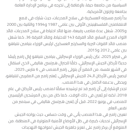
السياسية من جامعة حيفا، بالإضافة إلى تخرجه في برنامج الإدارة العامة
بجامعة وارتون الأمريكية.
بدأ زامير مسيرته العسكرية في سلاح المدرعات، حيث شارك في قمع
الانتفاضتين الفلسطينيتين الأولى بين عامي 1987 و1994 والثانية بين 2000
و2005. شغل عدة مناصب رفيعة، منها قائد احتياط في سلاح المدرعات، قائد
اللواء المدرع السابع، قائد الفرقة 143 للاحتياط، وقائد الفرقة 36. كما شغل
منصب قائد القوات البرية والسكرتير العسكري لرئيس الوزراء بنيامين نتنياهو
بين عامي 2012 و2015.
في فبراير 2025، عيّن رئيس الوزراء الإسرائيلي بنيامين نتنياهو إيال زامير رئيسًا
جديدًا لأركان الجيش الإسرائيلي، خلفًا للجنرال هيرتسي هاليفي الذي استقال
في الشهر نفسه. من المقرر أن يتولى زامير المنصب في 6 مارس 2025،
ليصبح رئيس الأركان الـ24 للجيش الإسرائيلي. يُعتبر زامير من المقربين لنتنياهو،
ويحظى بدعمه الكامل في هذا المنصب.
تجدر الإشارة إلى أن زامير قد تم ترشيحه سابقًا لمنصب رئيس الأركان في عام
2018، لكنه لم يُعين في ذلك الوقت. كما كان من بين المرشحين الرئيسيين
للمنصب في يونيو 2022، قبل أن يُعين هيرتسي هاليفي في سبتمبر من
نفس العام.
تعيين زامير في هذا المنصب يأتي في وقت حساس، حيث يواجه الجيش
الإسرائيلي تحديات كبيرة في ظل الأوضاع الأمنية المتوترة في المنطقة. من
المتوقع أن يركز زامير على تعزيز جاهزية الجيش لمواجهة التهديدات