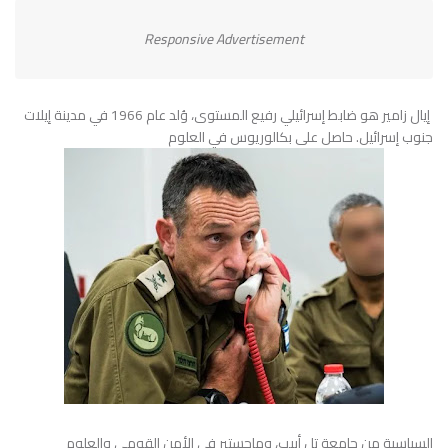
Responsive Advertisement
إيال زامير هو ضابط إسرائيلي رفيع المستوى، وُلد عام 1966 في مدينة إيلات
جنوب إسرائيل. حاصل على بكالوريوس في العلوم
السياسية من جامعة تل أبيب، وماجستير في الأمن القومي والعلوم