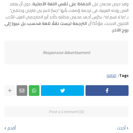
وقد حرص محسن على
الحفاظ على نَفَس اللغة الأصلية
، دون أن يفقد
النص روحه العربية، في ترجمة وُصفت بأنها "جسرٌ ناعم بين قارتين وحلمَين".
بـ"ما لا اسم له"، يكرّس أحمد محسن مكانته كأحد أبرز المترجمين العرب للأدب
اللاتيني الحديث، مؤكّدًا أن
الترجمة ليست نقلًا للغة فحسب، بل عبورٌ إلى
روح الآخر
.
Responsive Advertisement
Tags:
ثقافة
Post a Comment (0)
أحدث
أقدم