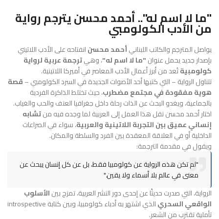
"ما لا اسم له".. أحمد محسن يترجم رواية
من الأدب الكولومبي
يواصل المترجم والكاتب اللبناني
أحمد محسن
انفتاحه على الأدب اللاتيني
بإصدار جديد يحمل عنوان
"ما لا اسم له"
، وهي
ترجمة عربية لرواية
كولومبية
تُعد من أبرز أعمال الأدب المعاصر في أميركا اللاتينية.
تتناول الرواية – التي كتبها أحد الأصوات الجديدة في السرد الكولومبي –
قصة
هوية مفقودة في مجتمع مضطرب
، حيث تختلط الذاكرة الفردية
بالجماعية، ويغدو البحث عن الذات رحلة داخل جغرافيا العنف والحب والغياب.
اختار أحمد محسن نقل هذا العمل إلى العربية لما وجده فيه من
تشابه
إنساني عميق بين التجربة اللاتينية والعربية
، سواء في الصراعات
الداخلية أو في العلاقة المعقدة بين الفرد والسلطة والمكان.
ويقول في مقدمة الترجمة:
"لم تكن هذه الرواية عن كولومبيا فقط، بل عن كل إنسان يبحث عن
معنى في عالم بلا أسماء ولا يقين."
الرواية، التي صدرت حديثًا عن إحدى دور النشر العربية، تمزج بين
الأسلوب
الواقعي السحري
الذي اشتهر به أدباء كولومبيا، وبين كتابة introspective
تأملية تقترب من الشعر.