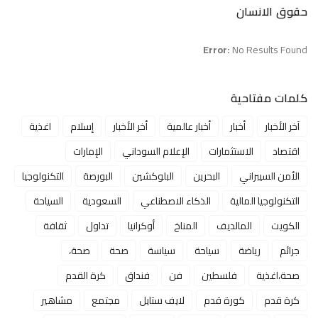
حقوق الانسان
Error:
No Results Found
كلمات مفتاحية
آخر الأخبار
أخبار
أخبار عالمية
أخر الأخبار
إسلام
اغذية
اقتصاد
الاستثمارات
الإعلام السوداني
الإمارات
الأمن السيبراني
البحرين
البلوكشين
البورصة
التكنولوجيا
التكنولوجيا المالية
الذكاء الاصطناعي
السعودية
السياحة
الكويت
المالديف
المناخ
أوكرانيا
تداول
ثقافة
جرائم
رياضة
سياحة
سياسة
صحة
صحة،
صحة،اغذية
فلسطين
فن
فنداق
كرة القدم
كرة قدم
كورة قدم
لايف ستايل
مجتمع
مشاهير