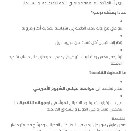
يرى أن الفائدة المرتفعة قد تعيق النمو الاقتصادي والاستثمار
لماذا يفضّله ترمب؟
يتوافق مع رؤية ترمب الداعية إلى
سياسة نقدية أكثر مرونة
يُنظر إليه كبديل أقل تشددًا من جيروم باول
ترشيحه يعكس رغبة البيت الأبيض في دعم النمو حتى على حساب تشديد
التضخم
ما الخطوة القادمة؟
يحتاج ترشيحه إلى
موافقة مجلس الشيوخ الأميركي
في حال إقراره، قد يشهد الفدرالي
تحولًا في توجهاته النقدية
، ما
ينعكس مباشرة على الدولار والأسواق العالمية
الخلاصة:
كيفن وارش هو رجل ترمب في الاحتياطي الفدرالي، ومرشّح قد يغيّر مسار