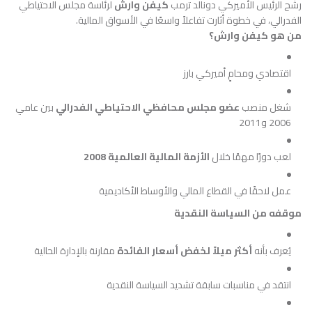
رشّح الرئيس الأميركي دونالد ترمب
كيفن وارش
لرئاسة مجلس الاحتياطي
الفدرالي، في خطوة أثارت تفاعلاً واسعًا في الأسواق المالية.
من هو كيفن وارش؟
اقتصادي ومحامٍ أميركي بارز
شغل منصب
عضو مجلس محافظي الاحتياطي الفدرالي
بين عامي
2006 و2011
لعب دورًا مهمًا خلال
الأزمة المالية العالمية 2008
عمل لاحقًا في القطاع المالي والأوساط الأكاديمية
موقفه من السياسة النقدية
يُعرف بأنه
أكثر ميلاً لخفض أسعار الفائدة
مقارنة بالإدارة الحالية
انتقد في مناسبات سابقة تشديد السياسة النقدية