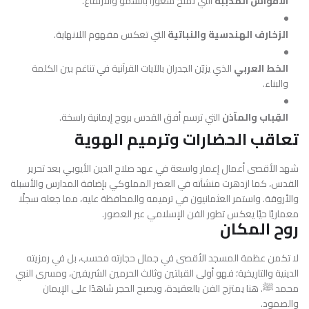
الأقواس المدببة
التي تمنح شعورًا بالسمو والارتفاع.
الزخارف الهندسية والنباتية
التي تعكس مفهوم اللانهاية.
الخط العربي
الذي يزيّن الجدران بالآيات القرآنية في تناغم بين الكلمة
والبناء.
القِباب والمآذن
التي ترسم أفق القدس بروح إيمانية راسخة.
تعاقب الحضارات وترميم الهوية
شهد الأقصى أعمال إعمار واسعة في عهد
صلاح الدين الأيوبي
بعد تحرير
القدس، كما ازدهرت منشآته في العصر المملوكي بإضافة المدارس والأسبلة
والأروقة. واستمر العثمانيون في ترميمه والمحافظة عليه، مما جعله سجلًا
معماريًا حيًا يعكس تطور الفن الإسلامي عبر العصور.
روح المكان
لا تكمن عظمة المسجد الأقصى في جمال حجارته فحسب، بل في رمزيته
الدينية والتاريخية؛ فهو أولى القبلتين وثالث الحرمين الشريفين، ومسرى النبي
محمد ﷺ. هنا يمتزج الفن بالعقيدة، ويصبح الحجر شاهدًا على الإيمان
والصمود.