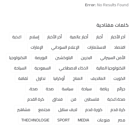
Error:
No Results Found
كلمات مفتاحية
آخر الأخبار
أخبار
أخبار عالمية
أخر الأخبار
إسلام
اغذية
اقتصاد
الاستثمارات
الإعلام السوداني
الإمارات
الأمن السيبراني
البحرين
البلوكشين
البورصة
التكنولوجيا
التكنولوجيا المالية
الذكاء الاصطناعي
السعودية
السياحة
الكويت
المالديف
المناخ
أوكرانيا
تداول
ثقافة
جرائم
رياضة
سياحة
سياسة
صحة
صحة،
صحة،اغذية
فلسطين
فن
فنداق
كرة القدم
كرة قدم
كورة قدم
لايف ستايل
مجتمع
مشاهير
مصر
منوعات
MEDIA
SPORT
THECHNOLOGIE