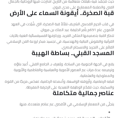
حيث تتجسّد فيه طبقاتٌ متعاقبة من التاريخ، امتزجت فيها الروحانية بالجمال
الفني والصلابة المعمارية على مدى قرون.
قبة الصخرة.. أيقونة السماء على الأرض
في قلب الحرم القدسي الشريف تتلألأ
قبة الصخرة
، التي شُيّدت في العهد
الأموي عام 691م بأمر الخليفة
عبد الملك بن مروان
.
تتميّز القبة بتصميمها المثمّن الفريد، وزخارفها الفسيفسائية الغنية بالآيات
القرآنية والنقوش النباتية والهندسية، في تجسيد مبكر لروعة الفن الإسلامي
القائم على التجريد والانسجام البصري.
المسجد القبلي.. بساطة الهيبة
يقع في الجهة الجنوبية من الساحة، ويُعرف بـ
الجامع القبلي
. أعيد بناؤه
وترميمه عدة مرات عبر العصور الأموية والعباسية والفاطمية والأيوبية
والمملوكية والعثمانية.
قبابه الرصاصية، وأروقته الواسعة، وأعمدته الرخامية، تعكس مزيجًا من القوة
والسكينة، حيث تتقدّم الوظيفة التعبدية على الزخرفة المفرطة.
عناصر جمالية متكاملة
يتجلّى فن المعمار الإسلامي في الأقصى عبر عناصر متعددة، منها: