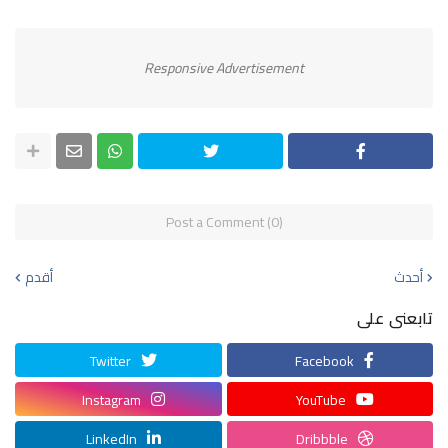
Responsive Advertisement
Post a Comment (0)
أحدث
أقدم
تابعنى على
Twitter
Facebook
Instagram
YouTube
LinkedIn
Dribbble