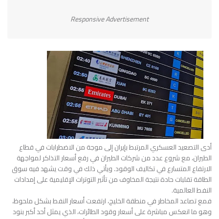
Responsive Advertisement
أدى التصعيد العسكري المرتبط بإيران إلى موجة من الاضطرابات في قطاع
الطيران، مع شروع عدد من شركات الطيران في رفع أسعار التذاكر لمواجهة
الارتفاع المتسارع في تكاليف الوقود. ويأتي ذلك في وقت يشهد فيه سوق
الطاقة تقلبات حادة نتيجة المخاوف من تأثير التوترات الإقليمية على إمدادات
النفط العالمية.
فمع تصاعد المخاطر في منطقة الخليج، ارتفعت أسعار النفط بشكل ملحوظ،
وهو ما انعكس مباشرة على أسعار وقود الطائرات، الذي يمثل أحد أكبر بنود