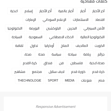
كلمات مفتاحية
آخر الأخبار
أخبار
أخبار عالمية
أخر الأخبار
إسلام
اغذية
اقتصاد
الاستثمارات
الإعلام السوداني
الإمارات
الأمن السيبراني
البحرين
البلوكشين
البورصة
التكنولوجيا
التكنولوجيا المالية
الذكاء الاصطناعي
السعودية
السياحة
الكويت
المالديف
المناخ
أوكرانيا
تداول
ثقافة
جرائم
رياضة
سياحة
سياسة
صحة
صحة،
صحة،اغذية
فلسطين
فن
فنداق
كرة القدم
كرة قدم
كورة قدم
لايف ستايل
مجتمع
مشاهير
مصر
منوعات
MEDIA
SPORT
THECHNOLOGIE
Responsive Advertisement