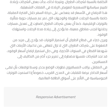
التكلفة بالنسبة لشركات الطيران. ونتيجة لذلك، بدأت بعض الشركات بإعادة
تقييم سياساتها التسعيرية لتعويض الزيادة في النفقات التشغيلية.
هذا الارتفاع في الأسعار قد ينعكس على حركة السفر خلال الفترة المقبلة،
خاصة بالنسبة للرحلات الطويلة والوجهات التي تمر عبر مسارات جوية متأثرة
بالتوترات الإقليمية. كما أن بعض شركات الطيران اضطرت إلى تعديل مسارات
رحلاتها لتجنب مناطق معينة، ما يؤدي إلى زيادة مدة الرحلات واستهلاك
الوقود.
ويرى خبراء في قطاع الطيران أن استمرار التوترات قد يؤدي إلى مزيد من
الضغوط على شركات الطيران، التي لا تزال تتعافى من تداعيات الأزمات التي
شهدها القطاع في السنوات الأخيرة. وفي حال استمرار ارتفاع أسعار الوقود،
قد تجد الشركات نفسها مضطرة إلى تمرير جزء أكبر من التكاليف إلى
المسافرين.
في المقابل، يراقب المسافرون تطورات الوضع بحذر، وسط توقعات بأن تبقى
أسعار التذاكر عرضة للتقلبات في المدى القريب، خصوصاً إذا استمرت التوترات
الجيوسياسية في التأثير على أسواق الطاقة العالمية.
Responsive Advertisement