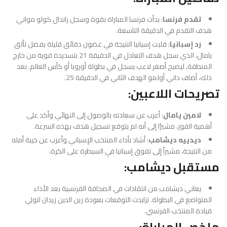
تقدم فرنسا
: بدأت فرنسا المباراة بقوة وسجل راندال كولو مواني
هدف التقدم في الدقيقة التاسعة.
رد إسبانيا
: قلبت إسبانيا النتيجة في غضون دقائق قليلة بفضل تألق
يامال، الذي سجل هدف التعادل في الدقيقة 21 بتسديدة قوية من خارج
المنطقة، ليصبح أصغر لاعب يسجل في بطولة أوروبا أو كأس العالم. بعد
ذلك، أضاف داني أولمو الهدف الثاني في الدقيقة 25.
تصريحات اللاعبين:
لامين يامال
: أعرب عن سعادته بالوصول إلى النهائي وأكد على
أهمية الفوز، مشيرًا إلى أنه لم يتوقع تسجيل هدف بهذه السرعة.
ديدييه ديشامب
: أشاد بأداء المنتخب الإسباني وأعرب عن خيبة أمله
من النتيجة، مشيراً إلى تفوق إسبانيا في السيطرة على الكرة.
مستقبل ديشامب:
يعاني ديشامب من انتقادات في الصحافة الفرنسية بعد الأداء
المتواضع في البطولة. تزايدت التوقعات بعودة زين الدين زيدان لتولي
قيادة المنتخب الفرنسي.
ملخص المباراة: