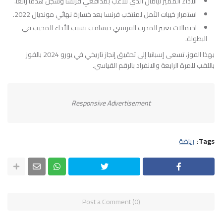
الأداء المميز ليامال الذي تلاعب بمدافعي فرنسا وسجل هدفًا رائعًا.
استمرار خيبات الأمل لمنتخب فرنسا بعد خسارة نهائي مونديال 2022.
احتمالات تغيير المدرب الفرنسي ديشامب بسبب الأداء المخيب في
البطولة.
بهذا الفوز، تسعى إسبانيا إلى تحقيق إنجاز تاريخي في يورو 2024 بالفوز
باللقب للمرة الرابعة والانفراد بالرقم القياسي.
Responsive Advertisement
Tags:
رياضة
Post a Comment (0)