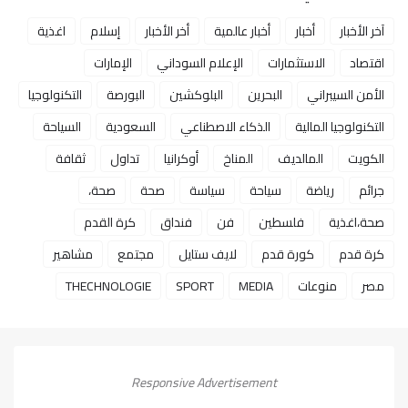
آخر الأخبار
أخبار
أخبار عالمية
أخر الأخبار
إسلام
اغذية
اقتصاد
الاستثمارات
الإعلام السوداني
الإمارات
الأمن السيبراني
البحرين
البلوكشين
البورصة
التكنولوجيا
التكنولوجيا المالية
الذكاء الاصطناعي
السعودية
السياحة
الكويت
المالديف
المناخ
أوكرانيا
تداول
ثقافة
جرائم
رياضة
سياحة
سياسة
صحة
صحة،
صحة،اغذية
فلسطين
فن
فنداق
كرة القدم
كرة قدم
كورة قدم
لايف ستايل
مجتمع
مشاهير
مصر
منوعات
MEDIA
SPORT
THECHNOLOGIE
Responsive Advertisement