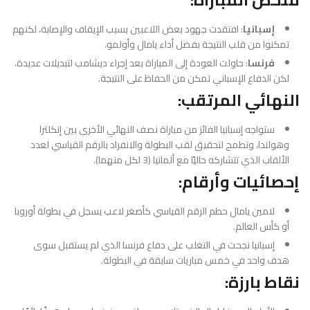
إسبانيا
: افتقدت جهود بعض اللاعبين بسبب الإيقاف والإصابة، لكنهم
تمكنوا من قلب النتيجة بفضل أداء يامال وأولمو.
فرنسا
: حاولت العودة إلى المباراة بعد إجراء ديشامب لتبديلات عديدة،
لكن الدفاع الإسباني تمكن من الحفاظ على النتيجة.
النهائي المرتقب:
ستواجه إسبانيا الفائز من مباراة نصف النهائي الأخرى بين إنكلترا
وهولندا، وتطمح لتحقيق لقب البطولة والانفراد بالرقم القياسي لعدد
الألقاب الذي تتشاركه حاليًا مع ألمانيا (3 لكل منهما).
إحصائيات وأرقام:
لامين يامال حطم الرقم القياسي كأصغر لاعب يسجل في بطولة أوروبا
أو كأس العالم.
إسبانيا نجحت في التغلب على دفاع فرنسا الذي لم يستقبل سوى
هدف واحد في خمس مباريات سابقة في البطولة.
نقاط بارزة: