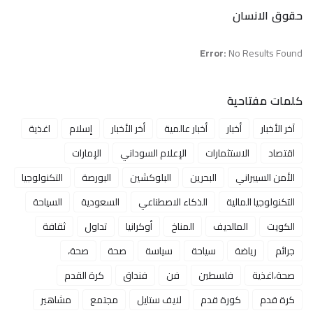
حقوق الانسان
Error:
No Results Found
كلمات مفتاحية
آخر الأخبار
أخبار
أخبار عالمية
أخر الأخبار
إسلام
اغذية
اقتصاد
الاستثمارات
الإعلام السوداني
الإمارات
الأمن السيبراني
البحرين
البلوكشين
البورصة
التكنولوجيا
التكنولوجيا المالية
الذكاء الاصطناعي
السعودية
السياحة
الكويت
المالديف
المناخ
أوكرانيا
تداول
ثقافة
جرائم
رياضة
سياحة
سياسة
صحة
صحة،
صحة،اغذية
فلسطين
فن
فنداق
كرة القدم
كرة قدم
كورة قدم
لايف ستايل
مجتمع
مشاهير