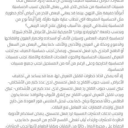
الحشرات. أعراض حساسية الصيف ويمكن أن تختلف ردود الأفعال تجاه
مسببات الحساسية من شخص لآخر. ففي بعض الأحيان، تسبب الحساسية
أعراضًا خفيفة مثل التهيج، بينما قد يعاني البعض الآخر من أعراض أكثر خطورة
مثل الحساسية المفرطة التي تتطلب عناية طبية طارئة. إقرأ أيضاً نوع من
الحساسية ينشط في الربيع.. ما أسباب وطرق علاج الرمد الربيعي؟
وبحسب جامعة "كولورادو بولدر" الأميركية تشمل الأعراض الأكثر شيوعًا
لحساسية الصيف العطس وسيلان الأنف أو انسداده واحمرار العيون وانتفاخها
والدموع وحكة في العينين والأذنين والأنف. كما يعاني البعض من السعال
أو الطفح الجلدي كرد فعل تحسسي. ويمكن تجنب حساسية الصيف عبر تجنب
التعرض لمسببات الحساسية واللجوء للعلاجات المتاحة والآمنة. تجنب مسببات
الحساسية الخارجية وعلى الرغم من أنه من المستحيل تجنب جميع مسببات
الحساسية،
إلا أنه يمكن اتخاذ خطوات لتقليل التعرض لها، مما قد يساعد في تخفيف
الأعراض. تسبب حبوب اللقاح رد فعل تحسسي لدى عدد كبير من الأشخاص-
غيتي تسبب حبوب اللقاح رد فعل تحسسي لدى عدد كبير من الأشخاص- غيتي
ويجب تقليل التعرض لحبوب اللقاح عبر إغلاق الأبواب والنوافذ عندما يكون
الطقس جافًا مصحوبًا برياح. كما يجب تبديل الملابس فور العودة من خارج
المنزل وارتداء القفازات عند التعامل مع النباتات.
ولتجنب لدغات الحشرات المسببة لرد فعل تحسسي، يمكن استخدام الأدوية
الطاردة للحشرات وارتداء ثياب تغطي القسم الأكبر من الجسم. كما يجب
الحفاظ على محيط المنزل خاليًا من النفايات وبقايا الطعام لأنها تجذب الحشرات.