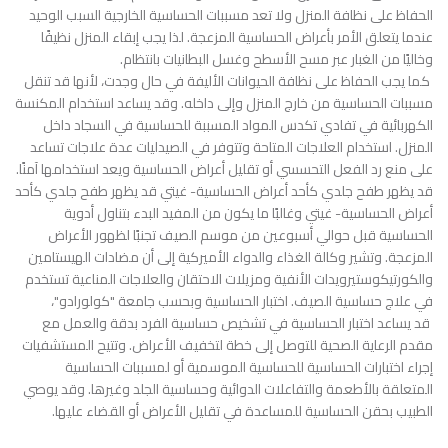
الحفاظ على نظافة المنزل ولا تعد مسببات الحساسية الخارجية السبب الوحيد
عندما يتعلق الأمر بأعراض الحساسية المزعجة. لذا يجب إبقاء المنزل نظيفًا
وخاليًا من الغبار عبر مسح الأسطح وغسل البطانيات بانتظام.
كما يجب الحفاظ على نظافة الحيوانات الأليفة في حال وجدت، لأنها قد تنقل
مسببات الحساسية من خارج المنزل وإلى داخله. وقد يساعد استخدام المكنسة
الكهربائية في تفادي تكدس المواد المسببة للحساسية في السجاد داخل
المنزل. استخدام العلاجات المتاحة وتتوفر في الصيدليات عدة علاجات تساعد
على منع رد الفعل التحسسي أو تقليل أعراض الحساسية ويعد استخدامها آمنًا.
قد يظهر طفح جلدي كأحد أعراض الحساسية- غيتي قد يظهر طفح جلدي كأحد
أعراض الحساسية- غيتي وغالبًا ما يكون من المفيد البدء بتناول أدوية
الحساسية قبل حوالي أسبوعين من موسم الصيف تجنبًا لظهور الأعراض
المزعجة. وتشير وكالة الغذاء والدواء الأميركية إلى أن مضادات الهيستامين
والكورتيكوستيرويدات الأنفية ومزيلات الاحتقان والعلاجات المناعية تستخدم
في علاج حساسية الصيف. اختبار الحساسية وبحسب جامعة "كولورادو"،
قد يساعد اختبار الحساسية في تشخيص حساسية الفرد بدقة والعمل مع
مقدم الرعاية الصحية للتوصل إلى خطة لتخفيف الأعراض. وتتيح المستشفيات
إجراء اختبارات الحساسية للحساسية الموسمية أو لمسببات الحساسية
المتعلقة بالأطعمة والتفاعلات الدوائية وحساسية الجلد وغيرها. وقد يوصي
الطبيب بحقن الحساسية للمساعدة في تقليل الأعراض أو القضاء عليها.