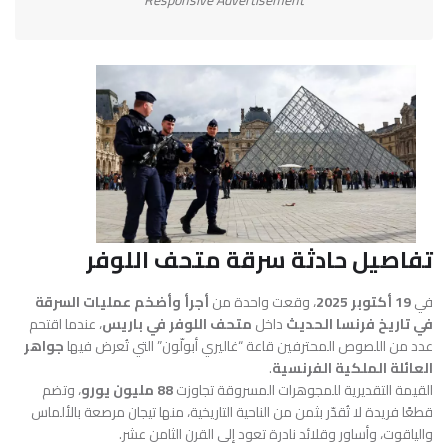
Responsive Advertisement
تفاصيل حادثة سرقة متحف اللوفر
في
19 أكتوبر 2025
، وقعت واحدة من
أجرأ وأضخم عمليات السرقة
في تاريخ فرنسا الحديث
داخل
متحف اللوفر في باريس
، عندما اقتحم
عدد من اللصوص المحترفين قاعة “غاليري أبولّون” التي تُعرض فيها
جواهر
العائلة الملكية الفرنسية
.
القيمة التقديرية للمجوهرات المسروقة تجاوزت
88 مليون يورو
، وتضم
قطعًا فريدة لا تُقدّر بثمن من الناحية التاريخية، منها تيجان مرصعة بالألماس
والياقوت، وأساور وقلائد نادرة تعود إلى القرن الثامن عشر.