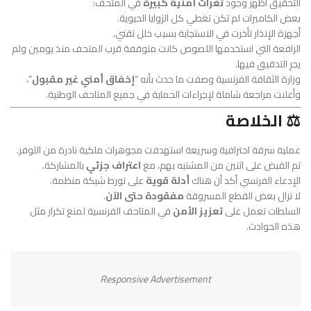
التحقيق أظهر وجود
ثغرات أمنية كبيرة
في المتحف:
بعض الكاميرات لم تكن تغطي كل الزوايا الحيوية.
أجهزة الإنذار تأخرت في الاستجابة بسبب خلل تقني.
الرافعة التي استخدمها اللصوص كانت متوقفة قرب المتحف منذ يومين ولم
يجرِ التدقيق فيها.
وزارة الثقافة الفرنسية وصفت ما حدث بأنه “
إخفاق أمني غير مقبول
”،
وأعلنت مراجعة شاملة لإجراءات الحماية في جميع المتاحف الوطنية.
⚖️ الخلاصة
عملية سرقة احترافية وسريعة استهدفت مجوهرات ملكية نادرة من اللوفر.
تم القبض على اثنين من المشتبه بهم، مع
اعتراف جزئي
بالمشاركة.
الإدعاء الفرنسي أكد أن هناك
أدلة قوية
على تورط شبكة منظمة.
لا تزال بعض القطع المسروقة
مفقودة حتى الآن
.
السلطات تعمل على
تعزيز الأمن
في المتاحف الفرنسية لمنع تكرار مثل
هذه الحوادث.
Responsive Advertisement