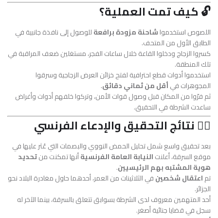
🔓 كيف تمت العملية؟
اللصوص استخدموا
شاحنة مزودة برافعة
للوصول إلى نافذة جانبية في
الطابق الأول من المتحف.
كسروا الزجاج ودخلوا القاعة خلال ساعات الفجر، مستغلين ضعف المراقبة في
تلك المنطقة.
استخدموا أدوات قطع احترافية لفتح خزائن العرض الزجاجية وسرقوا
المجوهرات في
أقل من ثماني دقائق
.
ثم فرّوا من المكان قبل وصول قوات الأمن، وتركوا خلفهم أدوات وأغراض
ساعدت الشرطة في التحقيق.
🕵️‍♂️ نتائج التحقيق والإدعاء الفرنسي
بعد تحقيق واسع شمل تحليل الحمض النووي والبصمات التي عُثر عليها في
موقع السرقة، أعلنت
النيابة العامة الفرنسية
أنها تمكنت من
تحديد
هوية المشتبه بهم الرئيسيين
.
تم
اعتقال شخصين
في الثلاثينات من العمر، أحدهما حاول مغادرة البلاد نحو
الجزائر.
أحد المتهمين معروف لدى الشرطة بسوابق تتعلق بالسرقة، بينما الآخر له
سجل في قضايا جنائية أصغر.