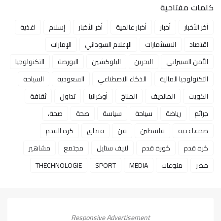
كلمات مفتاحية
آخر الأخبار
أخبار
أخبار عالمية
أخر الأخبار
إسلام
اغذية
اقتصاد
الاستثمارات
الإعلام السوداني
الإمارات
الأمن السيبراني
البحرين
البلوكشين
البورصة
التكنولوجيا
التكنولوجيا المالية
الذكاء الاصطناعي
السعودية
السياحة
الكويت
المالديف
المناخ
أوكرانيا
تداول
ثقافة
جرائم
رياضة
سياحة
سياسة
صحة
صحة،
صحة،اغذية
فلسطين
فن
فنداق
كرة القدم
كرة قدم
كورة قدم
لايف ستايل
مجتمع
مشاهير
مصر
منوعات
MEDIA
SPORT
THECHNOLOGIE
Responsive Advertisement