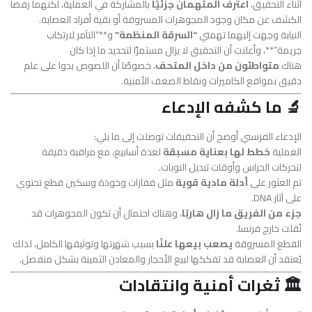
أثناء التحقيق،
اعترف المتهمان جزئيًا
بالمشاركة في العملية، لكنهما رفضا
الكشف عن مكان وجود المجوهرات المسروقة أو بقية أفراد العصابة.
النيابة وجهت إليهما تهمتي
“السرقة المنظمة”
و**“التآمر لارتكاب
جريمة”**، وأعلنت أن التحقيق لا يزال مستمرًا لتحديد ما إذا كان
هناك
متواطئون من داخل المتحف
، خصوصًا أن اللصوص بدوا على علم
دقيق بمواقع الكاميرات ونقاط الضعف الأمنية.
🔬 ما كشفه الإدعاء
الإدعاء الفرنسي أوضح أن التحقيقات توصلت إلى ما يلي:
العملية
خطط لها بعناية مسبقة
لعدة أسابيع، مع مراقبة دقيقة
لتحركات الحراس وأوقات تبديل النوبات.
تم العثور على
أدلة مادية قوية
مثل قفازات وخوذة وسكين قطع تحتوي
على آثار DNA.
جزء من الفريق ما زال هاربًا
، وهناك احتمال أن تكون المجوهرات قد
نُقلت خارج فرنسا.
القطع المسروقة
يصعب بيعها علنًا
بسبب شهرتها وتوثيقها الكامل، لذلك
يُعتقد أن العصابة قد تفككها لبيع الأحجار والمعادن الثمينة بشكل منفصل.
🏛️ ثغرات أمنية وانتقادات