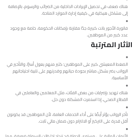
هناك ضعف في تحصيل الإيرادات الداخلية من الضرائب والرسوم، بالإضافة
إلى مشاكل هيكلية في كيفية إدارة الموارد المتاحة.
فاتورة الأجور باتت كبيرة جدًا مقارنة بإمكانات الحكومة، خاصة مع وجود
عدد كبير من الموظفين.
الآثار المترتبة
الضغط المعيشي كبير على الموظفين؛ كثير منهم يعول أسرًا، والتأخير في
الرواتب يضر بشكل مباشر بجودة حياتهم وقدرتهم على تلبية احتياجاتهم
الأساسية.
هناك تهديد بإضرابات من بعض الفئات، مثل المعلمين والعاملين في
القطاع الصحي، إذا استمرت المشكلة دون حل.
تأخر الرواتب يؤثر أيضًا على أداء الخدمات العامة، لأن الموظفين قد يكونون
أقل قدرة على التركيز أو الالتزام دون ضمان مالي ثابت.
الأزمات المالية على مستوى الدولة قد تزداد إذا ظلت السيولة ضعيفة، مما