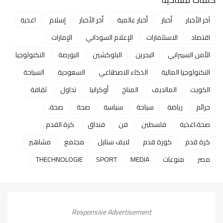
آخر الأخبار
أخبار
أخبار عالمية
أخر الأخبار
إسلام
اغذية
اقتصاد
الاستثمارات
الإعلام السوداني
الإمارات
الأمن السيبراني
البحرين
البلوكشين
البورصة
التكنولوجيا
التكنولوجيا المالية
الذكاء الاصطناعي
السعودية
السياحة
الكويت
المالديف
المناخ
أوكرانيا
تداول
ثقافة
جرائم
رياضة
سياحة
سياسة
صحة
صحة،
صحة،اغذية
فلسطين
فن
فنداق
كرة القدم
كرة قدم
كورة قدم
لايف ستايل
مجتمع
مشاهير
مصر
منوعات
MEDIA
SPORT
THECHNOLOGIE
Responsive Advertisement