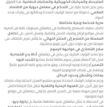
المتجددة، والمركبات الكهربائية، والصناعات الدفاعية
. هذا التفوق
يمنح بكين قدرة عالية على
التحكم في مفاصل حيوية من الاقتصاد
العالمي
، خصوصًا مع اعتماد الولايات المتحدة وحلفائها على واردات هذه
المواد.
سرية مُحكمة وبنية متكاملة
تكتنف عمليات الاستخراج والمعالجة في جيانغشي مستويات عالية من السرية،
تشمل مواقع الإنتاج وتقنيات الفصل والتنقية. وتعمل الصين على
تكامل
السلسلة من المنجم إلى المنتج النهائي
، ما يقلّص فرص الالتفاف على
نفوذها حتى لو حاولت دول أخرى تنويع مصادرها.
سلاح اقتصادي في مواجهة الرسوم
مع تصاعد التوترات التجارية، ترى بكين في جيانغشي
أداة ردع اقتصادية
:
فبدل الردّ المباشر بفرض رسوم مقابلة فقط، يمكنها
تشديد قيود
التصدير
أو إعادة توجيه الإمدادات، وهو ما قد يرفع كلفة التصنيع عالميًا
ويضغط على شركات التكنولوجيا الغربية.
رهانات واشنطن وحدود البدائل
ورغم محاولات الولايات المتحدة تسريع مشاريع التعدين المحلية وبناء شراكات
مع دول أخرى، فإن
الفجوة الزمنية والتقنية
تجعل فكّ الارتباط الكامل
مع الصين مهمة صعبة على المدى القصير، ما يُبقي جيانغشي في موقع
قوة تفاوضية.
في المحصلة، لا تمثل جيانغشي مجرد مقاطعة صناعية، بل
ركيزة جيو-
اقتصادية
في صراع الرسوم والتكنولوجيا، حيث تستخدم الصين
تفوقها في