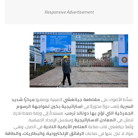
Responsive Advertisement
تسلّط الأضواء على
مقاطعة جيانغشي
الصينية بوصفها
مركزًا شديد
السرية
يلعب دورًا محوريًا في
استراتيجية بكين لمواجهة الرسوم
الجمركية التي لوّح بها دونالد ترمب
، مستندةً إلى ورقة ضغط نادرة
تتمثل في
المعادن الاستراتيجية
وسلاسل الإمداد الحساسة.
وتُعدّ جيانغشي قلب صناعة
العناصر الأرضية النادرة
في الصين، وهي
مواد لا غنى عنها في صناعات
الرقائق الإلكترونية، والبطاريات، والطاقة